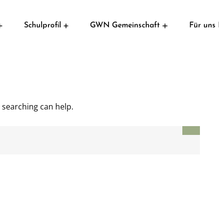
Schulprofil
GWN Gemeinschaft
Für uns 
Pädagogischer Leitgedanke
s searching can help.