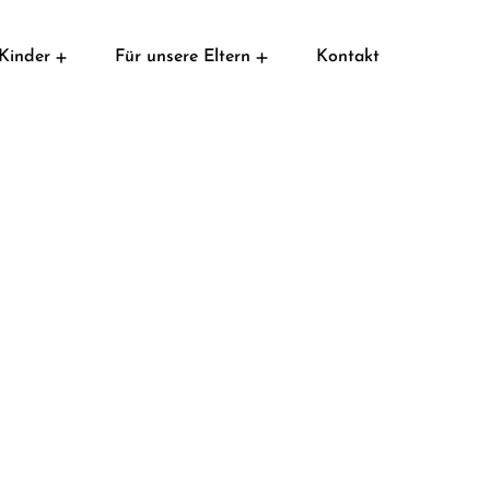
Kinder
Für unsere Eltern
Kontakt
Verkehrssicherer Schulweg
Erkrankung und Schulunfall